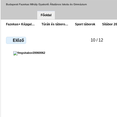
Budapesti Fazekas Mihály Gyakorló Általános Iskola és Gimnázium
Főoldal
Fazekas+ Képgal…
Túrák és táboro…
Sport táborok
Sítábor 2
10 / 12
Előző