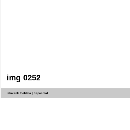
img 0252
Iskolánk főoldala
|
Kapcsolat