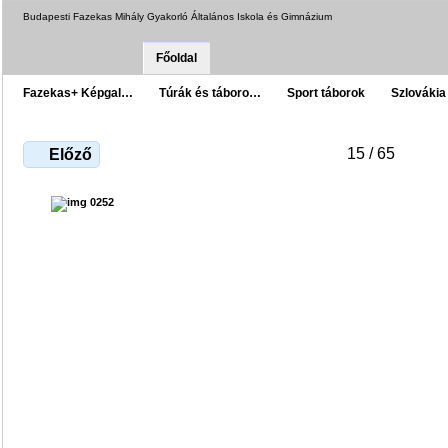
Budapesti Fazekas Mihály Gyakorló Általános Iskola és Gimnázium
Főoldal
Fazekas+ Képgal…
Túrák és táboro…
Sport táborok
Szlovákia
15 / 65
Előző