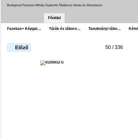
Budapesti Fazekas Mihály Gyakorló Általános Iskola és Gimnázium
Főoldal
Fazekas+ Képgal…
Túrák és táboro…
Tanulmányi tábo…
Kémi
50 / 336
Előző