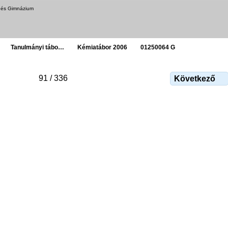
a és Gimnázium
Tanulmányi tábo…
Kémiatábor 2006
01250064 G
91 / 336
Következő