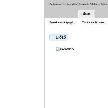
Budapesti Fazekas Mihály Gyakorló Általános Iskol
Főoldal
Fazekas+ Képgal…
Túrák és táboro…
Előző