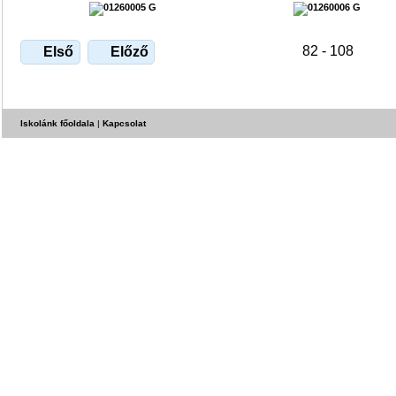
82 - 108
Első
Előző
Iskolánk főoldala
|
Kapcsolat