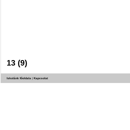
13 (9)
Iskolánk főoldala
|
Kapcsolat