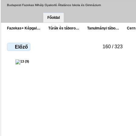
Budapesti Fazekas Mihály Gyakorló Általános Iskola és Gimnázium
Főoldal
Fazekas+ Képgal…
Túrák és táboro…
Tanulmányi tábo…
Cern
160 / 323
Előző