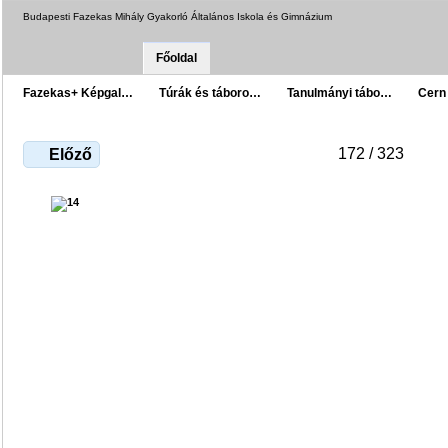
Budapesti Fazekas Mihály Gyakorló Általános Iskola és Gimnázium
Főoldal
Fazekas+ Képgal…
Túrák és táboro…
Tanulmányi tábo…
Cern
172 / 323
Előző