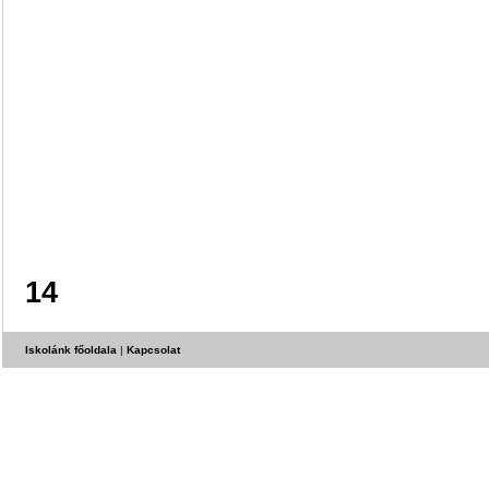
14
Iskolánk főoldala
|
Kapcsolat