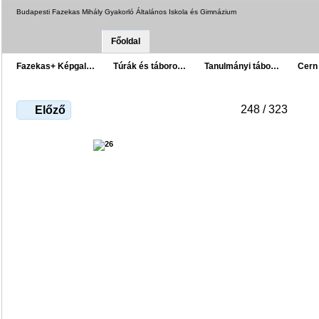
Budapesti Fazekas Mihály Gyakorló Általános Iskola és Gimnázium
Főoldal
Fazekas+ Képgal…
Túrák és táboro…
Tanulmányi tábo…
Cern
248 / 323
Előző