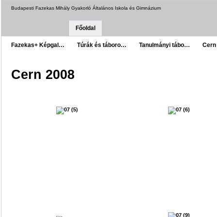
Budapesti Fazekas Mihály Gyakorló Általános Iskola és Gimnázium
Főoldal
Fazekas+ Képgal…
Túrák és táboro…
Tanulmányi tábo…
Cern
Cern 2008