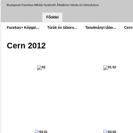
Budapesti Fazekas Mihály Gyakorló Általános Iskola és Gimnázium
Főoldal
Fazekas+ Képgal…
Túrák és táboro…
Tanulmányi tábo…
Cern
Cern 2012