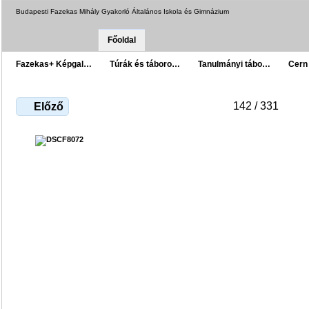
Budapesti Fazekas Mihály Gyakorló Általános Iskola és Gimnázium
Főoldal
Fazekas+ Képgal…
Túrák és táboro…
Tanulmányi tábo…
Cern
142 / 331
Előző