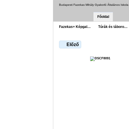
Budapesti Fazekas Mihály Gyakorló Általános Iskol
Főoldal
Fazekas+ Képgal…
Túrák és táboro…
Előző