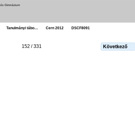
a és Gimnázium
Tanulmányi tábo…
Cern 2012
DSCF8091
152 / 331
Következő