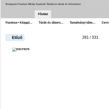
Budapesti Fazekas Mihály Gyakorló Általános Iskola és Gimnázium
Főoldal
Fazekas+ Képgal…
Túrák és táboro…
Tanulmányi tábo…
Cern
281 / 331
Előző