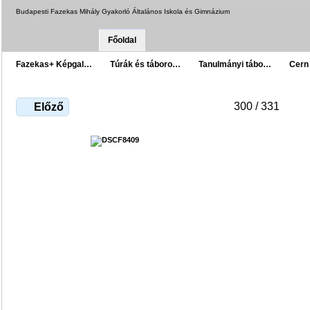
Budapesti Fazekas Mihály Gyakorló Általános Iskola és Gimnázium
Főoldal
Fazekas+ Képgal…
Túrák és táboro…
Tanulmányi tábo…
Cern
300 / 331
Előző