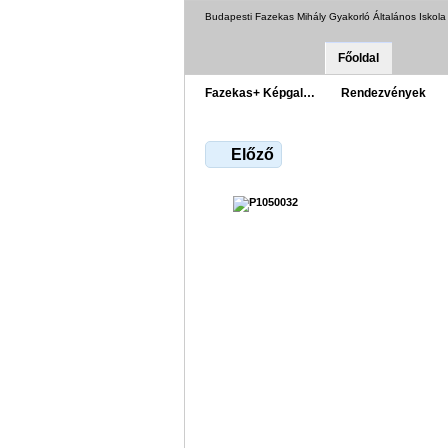
Budapesti Fazekas Mihály Gyakorló Általános Iskol
Főoldal
Fazekas+ Képgal…
Rendezvények
Előző