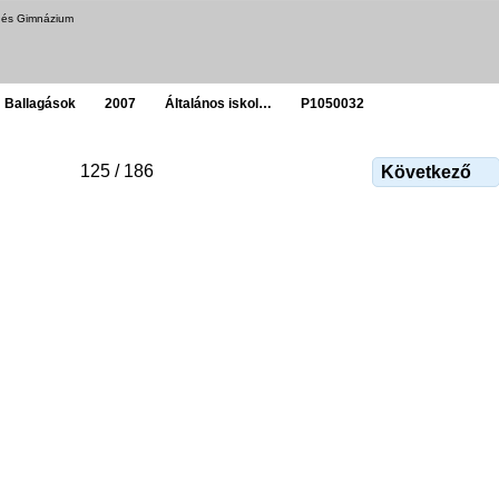
a és Gimnázium
Ballagások
2007
Általános iskol…
P1050032
125 / 186
Következő