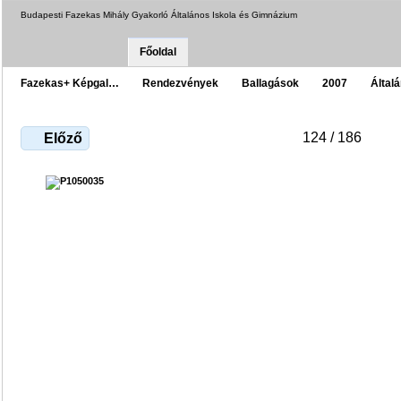
Budapesti Fazekas Mihály Gyakorló Általános Iskola és Gimnázium
Főoldal
Fazekas+ Képgal…
Rendezvények
Ballagások
2007
Által
124 / 186
Előző