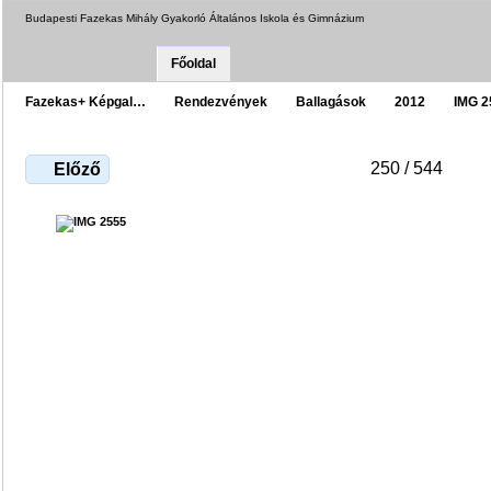
Budapesti Fazekas Mihály Gyakorló Általános Iskola és Gimnázium
Főoldal
Fazekas+ Képgal…
Rendezvények
Ballagások
2012
IMG 2
250 / 544
Előző