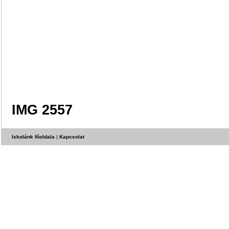
IMG 2557
Iskolánk főoldala
|
Kapcsolat