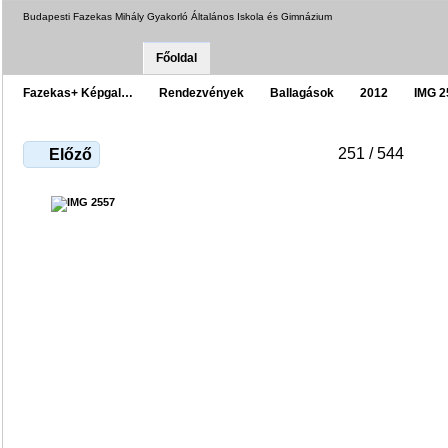
Budapesti Fazekas Mihály Gyakorló Általános Iskola és Gimnázium
Főoldal
Fazekas+ Képgal…
Rendezvények
Ballagások
2012
IMG 2
251 / 544
Előző