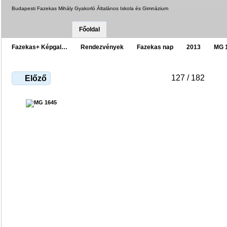
Budapesti Fazekas Mihály Gyakorló Általános Iskola és Gimnázium
Főoldal
Fazekas+ Képgal…
Rendezvények
Fazekas nap
2013
MG 
127 / 182
Előző