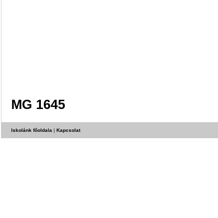
MG 1645
Iskolánk főoldala
|
Kapcsolat