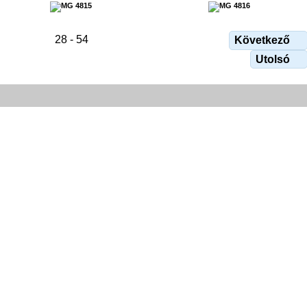
28 - 54
Következő
Utolsó