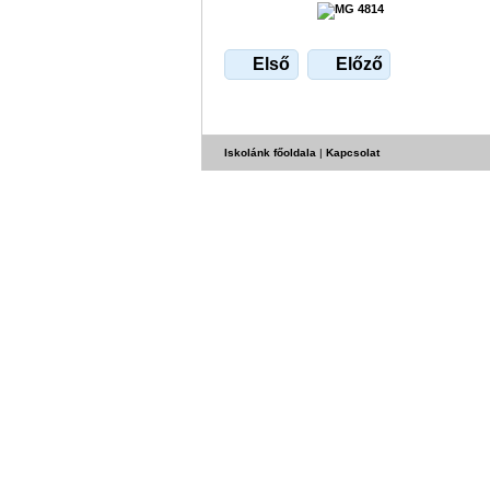
Első
Előző
Iskolánk főoldala
|
Kapcsolat