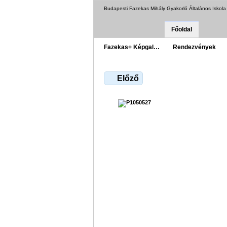
Budapesti Fazekas Mihály Gyakorló Általános Iskol
Főoldal
Fazekas+ Képgal…
Rendezvények
Előző