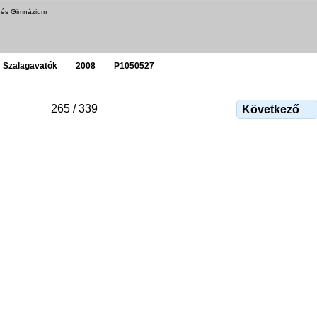
a és Gimnázium
Szalagavatók
2008
P1050527
265 / 339
Következő