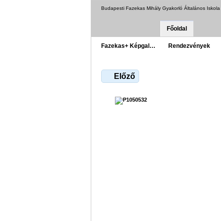
Budapesti Fazekas Mihály Gyakorló Általános Iskol
Főoldal
Fazekas+ Képgal…
Rendezvények
Előző