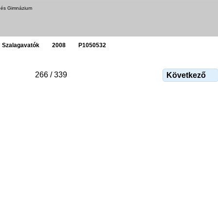
a és Gimnázium
Szalagavatók
2008
P1050532
266 / 339
Következő