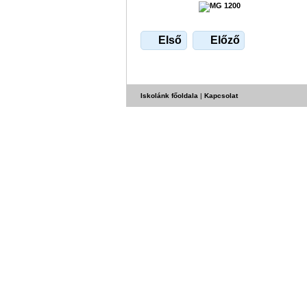
Első
Előző
Iskolánk főoldala
|
Kapcsolat