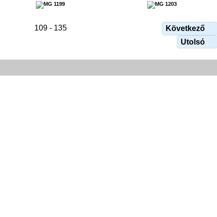
109 - 135
Következő
Utolsó