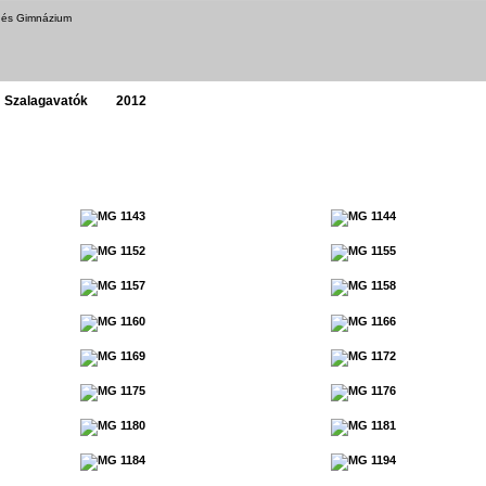
a és Gimnázium
Szalagavatók
2012