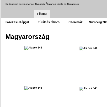
Budapesti Fazekas Mihály Gyakorló Általános Iskola és Gimnázium
Főoldal
Fazekas+ Képgal…
Túrák és táboro…
Cserediák
Nürnberg 20
Magyarország