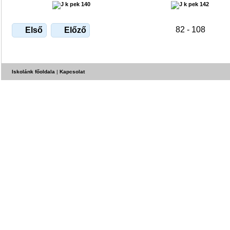
82 - 108
Első
Előző
Iskolánk főoldala
|
Kapcsolat