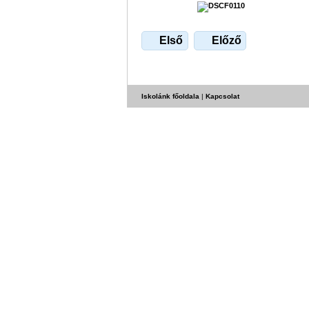
Első
Előző
Iskolánk főoldala
|
Kapcsolat