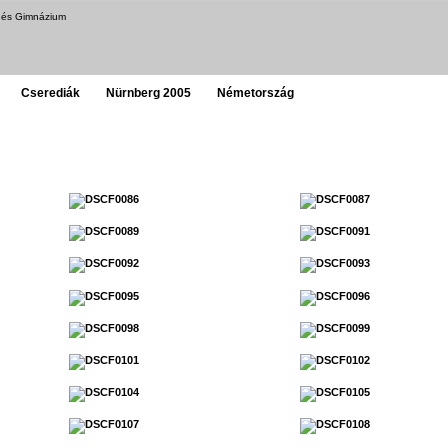
a és Gimnázium
Cserediák
Nürnberg 2005
Németország