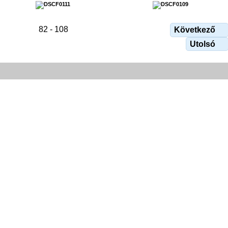
82 - 108
Következő
Utolsó