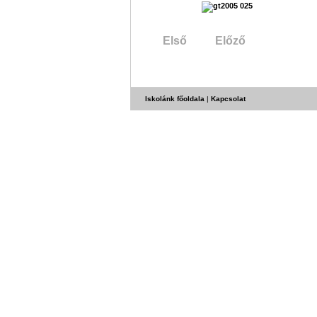
Első
Előző
Iskolánk főoldala
|
Kapcsolat