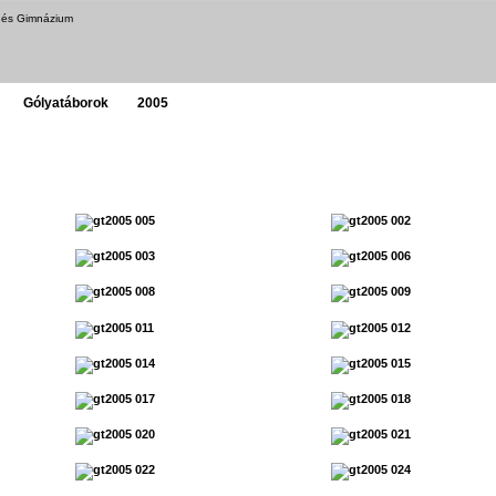
a és Gimnázium
Gólyatáborok
2005