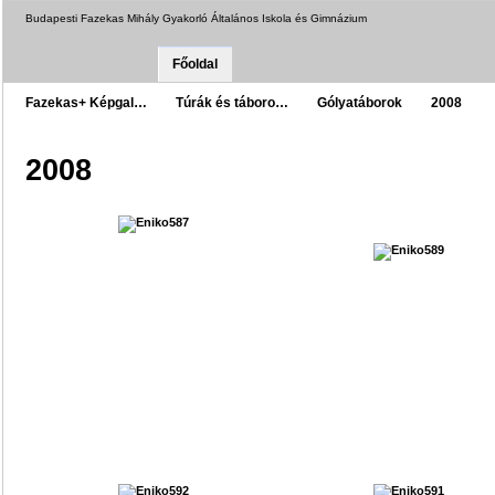
Budapesti Fazekas Mihály Gyakorló Általános Iskola és Gimnázium
Főoldal
Fazekas+ Képgal…
Túrák és táboro…
Gólyatáborok
2008
2008