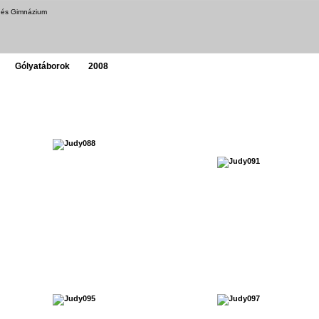
a és Gimnázium
Gólyatáborok
2008