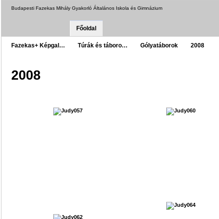
Budapesti Fazekas Mihály Gyakorló Általános Iskola és Gimnázium
Főoldal
Fazekas+ Képgal…
Túrák és táboro…
Gólyatáborok
2008
2008