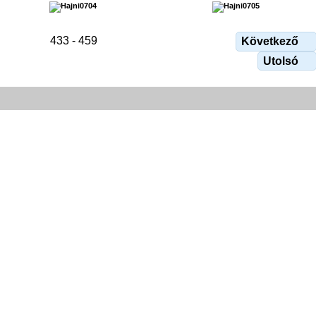
433 - 459
Következő
Utolsó