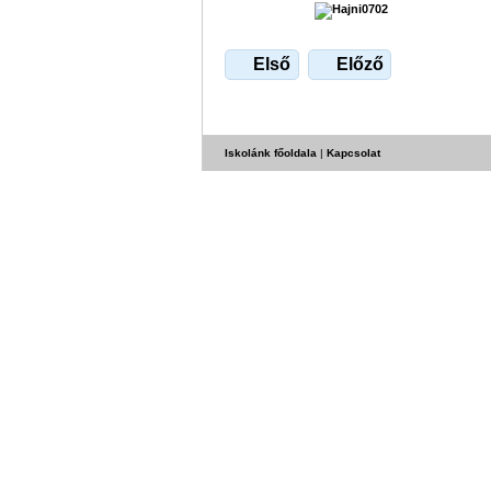
Első
Előző
Iskolánk főoldala
|
Kapcsolat