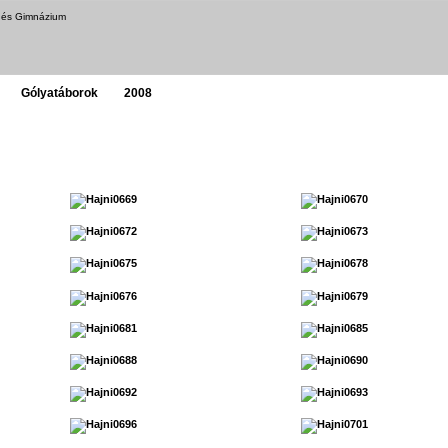
a és Gimnázium
Gólyatáborok
2008