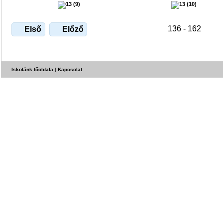
136 - 162
Első
Előző
Iskolánk főoldala
|
Kapcsolat