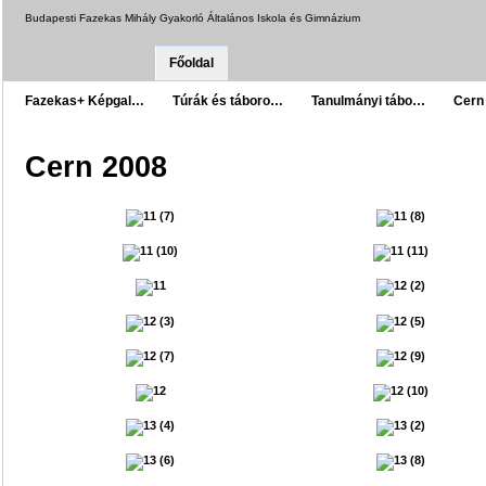
Budapesti Fazekas Mihály Gyakorló Általános Iskola és Gimnázium
Főoldal
Fazekas+ Képgal…
Túrák és táboro…
Tanulmányi tábo…
Cern
Cern 2008