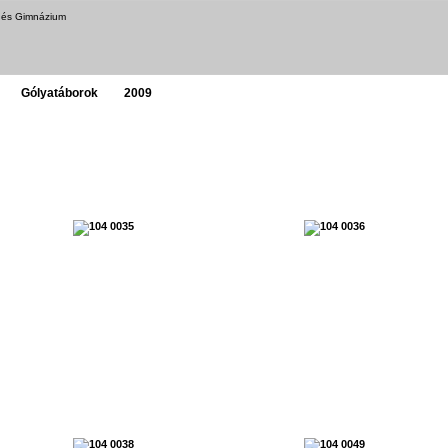
a és Gimnázium
Gólyatáborok
2009