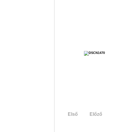
Első
Előző