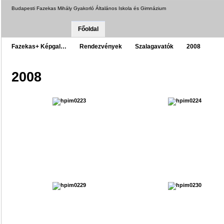
Budapesti Fazekas Mihály Gyakorló Általános Iskola és Gimnázium
Főoldal
Fazekas+ Képgal…
Rendezvények
Szalagavatók
2008
2008